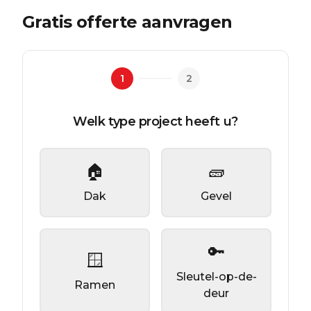
Gratis offerte aanvragen
1
2
Welk type project heeft u?
🏠
🧱
Dak
Gevel
🔑
🪟
Sleutel-op-de-
Ramen
deur